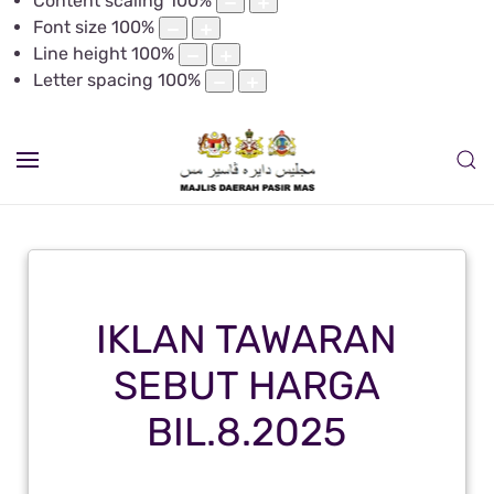
Content scaling
100
%
Font size
100
%
Line height
100
%
Letter spacing
100
%
IKLAN TAWARAN
SEBUT HARGA
BIL.8.2025