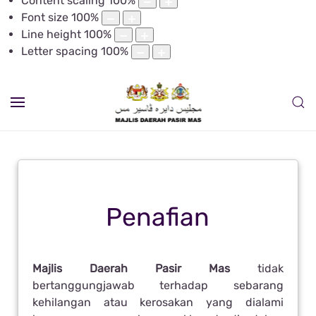
Content scaling
100
%
Font size
100
%
Line height
100
%
Letter spacing
100
%
Penafian
Majlis Daerah Pasir Mas
tidak
bertanggungjawab terhadap sebarang
kehilangan atau kerosakan yang dialami