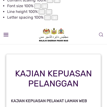
Content scaling
100
%
Font size
100
%
Line height
100
%
Letter spacing
100
%
KAJIAN KEPUASAN
PELANGGAN
KAJIAN KEPUASAN PELAWAT LAMAN WEB