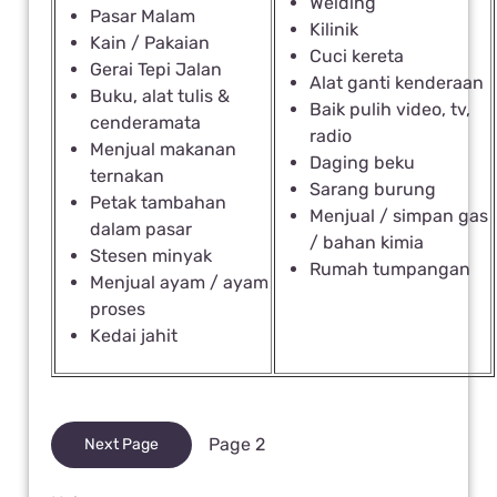
Welding
Pasar Malam
Kilinik
Kain / Pakaian
Cuci kereta
Gerai Tepi Jalan
Alat ganti kenderaan
Buku, alat tulis &
Baik pulih video, tv,
cenderamata
radio
Menjual makanan
Daging beku
ternakan
Sarang burung
Petak tambahan
Menjual / simpan gas
dalam pasar
/ bahan kimia
Stesen minyak
Rumah tumpangan
Menjual ayam / ayam
proses
Kedai jahit
Page 2
Next Page