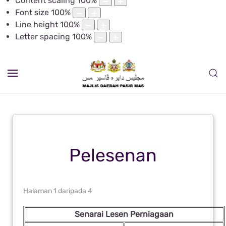
Content scaling
100
%
Font size
100
%
Line height
100
%
Letter spacing
100
%
Pelesenan
Halaman 1 daripada 4
Senarai Lesen Perniagaan