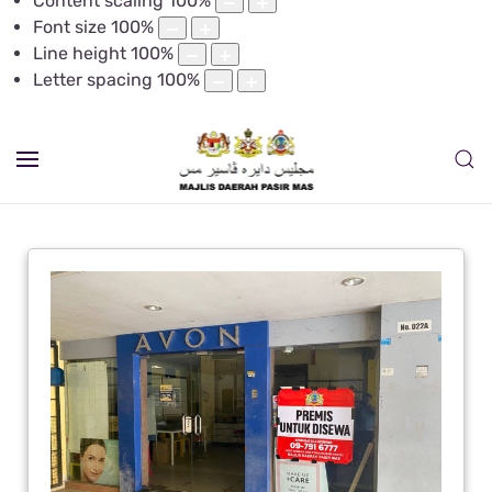
Content scaling
100
%
Font size
100
%
Line height
100
%
Letter spacing
100
%