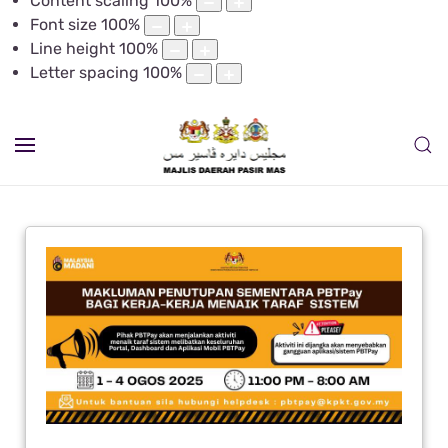
Content scaling
100
%
Font size
100
%
Line height
100
%
Letter spacing
100
%