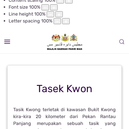
Content scaling
100
%
Font size
100
%
Line height
100
%
Letter spacing
100
%
Tasek Kwon
Tasik Kwong terletak di kawasan Bukit Kwong
kira-kira 20 kilometer dari Pekan Rantau
Panjang merupakan sebuah tasik yang