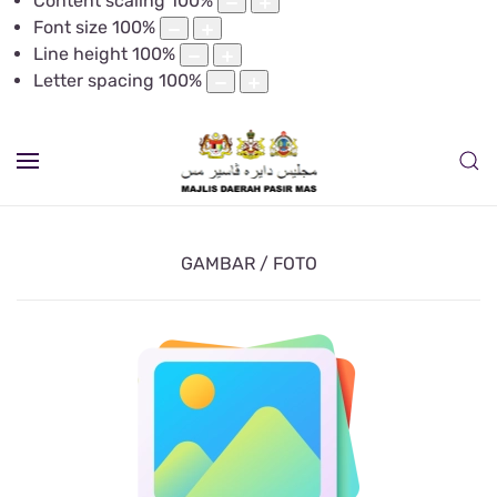
Content scaling
100
%
Font size
100
%
Line height
100
%
Letter spacing
100
%
GAMBAR / FOTO