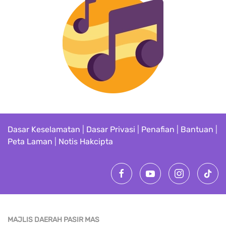
Dasar Keselamatan
|
Dasar Privasi
|
Penafian
|
Bantuan
|
Peta Laman
|
Notis Hakcipta
MAJLIS DAERAH PASIR MAS