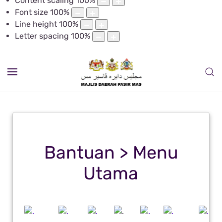
Content scaling
100
%
Font size
100
%
Line height
100
%
Letter spacing
100
%
Bantuan > Menu
Utama