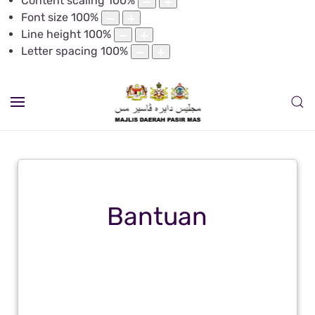
Content scaling
100
%
Font size
100
%
Line height
100
%
Letter spacing
100
%
Bantuan